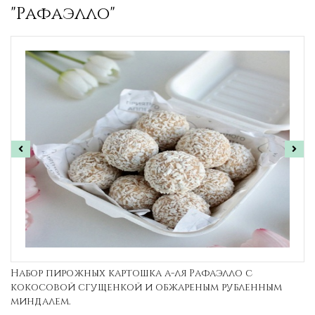
"Рафаэлло"
Набор пирожных картошка а-ля Рафаэлло с
кокосовой сгущенкой и обжареным рубленным
миндалем.