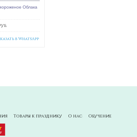
мороженое Облака
уб.
аказать в WhatsApp
ния
Товары к празднику
О нас
Обучение