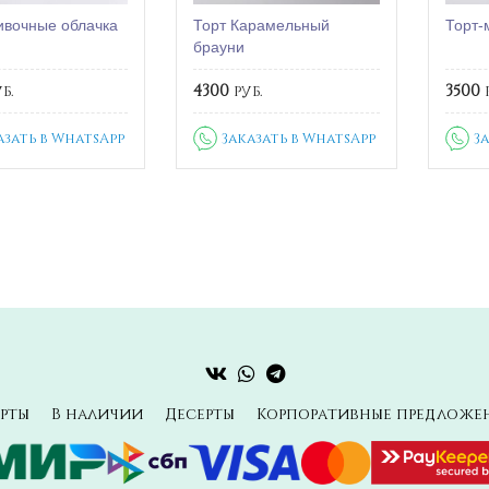
ивочные облачка
Торт Карамельный
Торт-
брауни
б.
4300
руб.
3500
р
азать в WhatsApp
Заказать в WhatsApp
З
рты
В наличии
Десерты
Корпоративные предложе